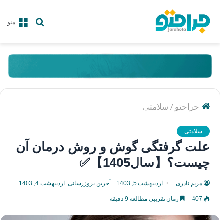
جستجو
منو
برای
/
جراحتو
سلامتی
سلامتی
علت گرفتگی گوش و روش درمان آن
چیست؟【سال1405】✅
مریم نادری
اردیبهشت 5, 1403
آخرین بروزرسانی: اردیبهشت 4, 1403
407
زمان تقریبی مطالعه 9 دقیقه