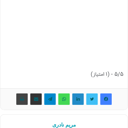
5/5 - (1 امتیاز)
فیسبوک
توییتر
لینکداین
واتس آپ
تلگرام
اشتراک گذاری با ایمیل
چاپ
مریم نادری