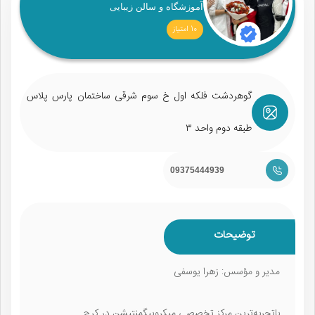
آموزشگاه و سالن زیبایی
10 امتیاز
گوهردشت فلکه اول خ سوم شرقی ساختمان پارس پلاس
طبقه دوم واحد ۳
09375444939
توضیحات
مدیر و مؤسس: زهرا یوسفی
با‌تجربه‌ترین مرکز تخصصی میکروپیگمنتیشن در کرج