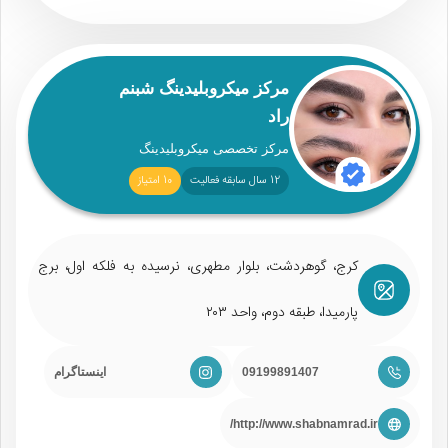
مرکز میکروبلیدینگ شبنم
راد
مرکز تخصصی میکروبلیدینگ
12 سال سابقه فعالیت
10 امتیاز
کرج، گوهردشت، بلوار مطهری، نرسیده به فلکه اول، برج
پارمیدا، طبقه دوم، واحد ۲۰۳
09199891407
اینستاگرام
http://www.shabnamrad.ir/