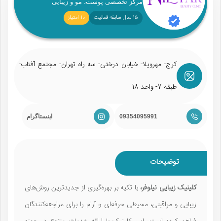
مرکز تخصصی پوست، مو و زیبایی
۱۵ سال سابقه فعالیت
10 امتیاز
کرج- مهرویلا- خیابان درختی- سه راه تهران- مجتمع آفتاب-
طبقه 7- واحد 18
09354095991
اینستاگرام
توضیحات
کلینیک زیبایی نیلوفر،
با تکیه بر بهره‌گیری از جدیدترین روش‌های
زیبایی و مراقبتی، محیطی حرفه‌ای و آرام را برای مراجعه‌کنندگان