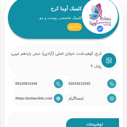
کلینیک آوینا کرج
کلینیک تخصصی پوست و مو
10 امتیاز
کرج، گوهردشت، خیابان اصلی (آزادی)، نبش یازدهم غربی،
پلاک 9
09120914348
02634212545
اینستاگرام
https://avinaclinic.com/
توضیحات