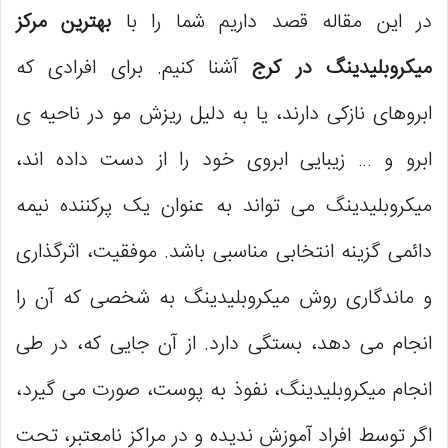
در این مقاله قصد داریم شما را با
بهترین مرکز
مرکز تخصصی میکروپیگمنتیشن و میکروبلیدینگ
میکروبلیدینگ در کرج
آشنا کنیم. برای افرادی که
پریا گودرزی (عظیمیه)
ابروهای نازکی دارند، یا به دلیل ریزش مو در ناحیه ی
آکادمی تخصصی اسمررستا (عظیمیه)
ابرو و … زیبایی ابروی خود را از دست داده اند،
میکروبلیدینگ می تواند به عنوان یک پرکننده نیمه
دائمی گزینه انتخابی مناسبی باشد. موفقیت، اثرگذاری
و ماندگاری روش میکروبلیدینگ به شخصی که آن را
انجام می دهد، بستگی دارد. از آن جایی که، در طی
انجام میکروبلیدینگ، نفوذ به پوست، صورت می گیرد،
اگر توسط افراد آموزش ندیده و در مراکز نامعتبر، تحت