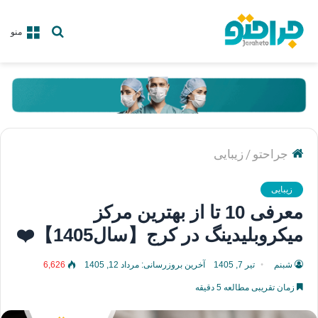
جستجو
منو
برای
/
جراحتو
زیبایی
زیبایی
معرفی 10 تا از بهترین مرکز
میکروبلیدینگ در کرج【سال1405】❤️
شبنم
تیر 7, 1405
آخرین بروزرسانی: مرداد 12, 1405
6,626
زمان تقریبی مطالعه 5 دقیقه