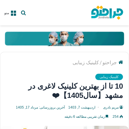
جستجو
منو
برای
/
جراحتو
کلینیک زیبایی
کلینیک زیبایی
10 تا از بهترین کلینیک لاغری در
مشهد【سال1405】❤️
مریم نادری
اردیبهشت 7, 1403
آخرین بروزرسانی: مرداد 17, 1405
254
زمان تقریبی مطالعه 6 دقیقه