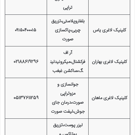
تراپی
بلفاروپلاستی،تزریق
کلینیک لاغری یاس
چربی،پاکسازی
۰۹۱۵۰۴۰۰۰۱۵
صورت
آر اف
کلینیک لاغری بهاران
فرکشنال،میکرونیدلین
02188619296
گ،ساکشن غبغب
جوانسازی و
مزوتراپی
کلینیک لاغری ماهان
05137611259
صورت،درمان جای
جوش،لیفت صورت
لیزر پوست،تزریق
بوتاکس و