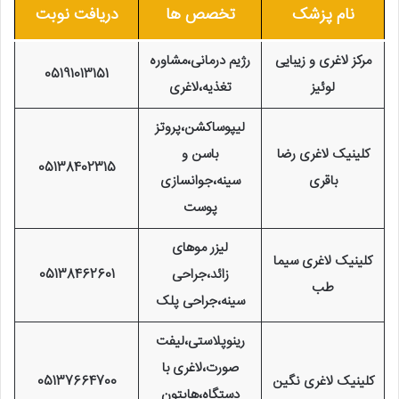
نام پزشک
تخصص ها
دریافت نوبت
مرکز لاغری و زیبایی
رژیم درمانی،مشاوره
05191013151
لوئیز
تغذیه،لاغری
لیپوساکشن،پروتز
کلینیک لاغری رضا
باسن و
05138402315
باقری
سینه،جوانسازی
پوست
لیزر موهای
کلینیک لاغری سیما
زائد،جراحی
05138462601
طب
سینه،جراحی پلک
رینوپلاستی،لیفت
صورت،لاغری با
کلینیک لاغری نگین
05137664700
دستگاه،هایتون