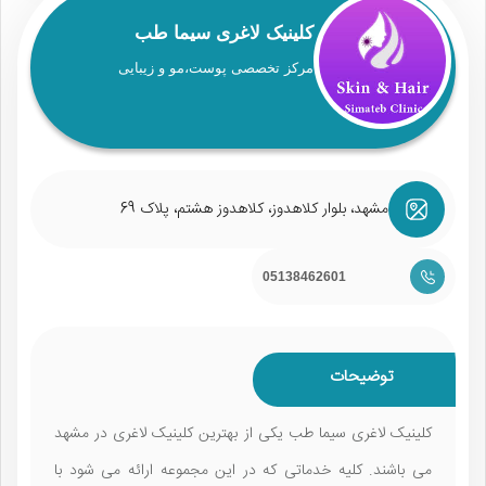
کلینیک لاغری سیما طب
مرکز تخصصی پوست،مو و زیبایی
مشهد، بلوار کلاهدوز، کلاهدوز هشتم، پلاک 69
05138462601
توضیحات
کلینیک لاغری سیما طب یکی از بهترین کلینیک لاغری در مشهد
می باشند. کلیه خدماتی که در این مجموعه ارائه می شود با