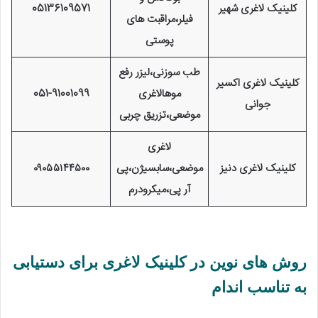
کلینیک لاغری شهیر
05136109571
فیلر،مراقبت های
پوستی
طب سوزنی،لیزر رفع
کلینیک لاغری اکسیر
موهالاغری
051-91001099
جوانی
موضعی،تزریق چربی
لاغری
کلینیک لاغری دنیز
موضعی،سابسیژن،پی
۰۹۰۵۵۱۴۴۵۰۰
آر پی،میکرودرم
روش‌ های نوین در کلینیک لاغری برای دستیابی
به تناسب اندام