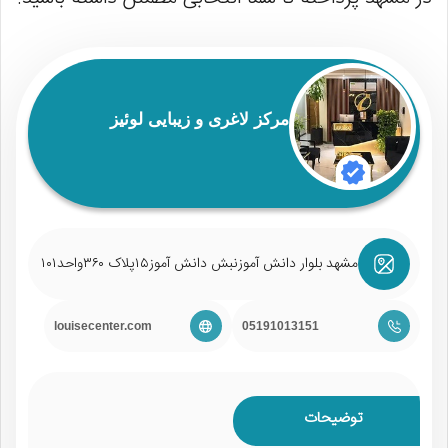
مرکز لاغری و زیبایی لوئیز
مشهد بلوار دانش آموزنبش دانش آموز۱۵پلاک ۳۶۰واحد۱۰۱
louisecenter.com
05191013151
توضیحات