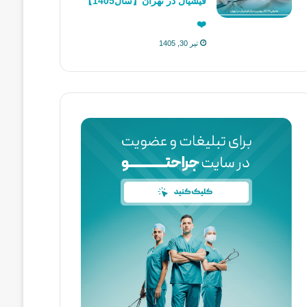
فیشیال در تهران【سال1405】
❤️
تیر 30, 1405