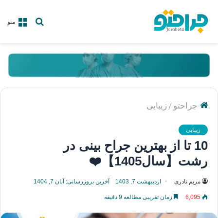
جستجو
منو
برای
/
جراحتو
زیبایی
زیبایی
10 تا از بهترین جراح بینی در
رشت【سال1405】❤️
مریم نادری
اردیبهشت 7, 1403
آخرین بروزرسانی: آبان 7, 1404
6,095
زمان تقریبی مطالعه 9 دقیقه