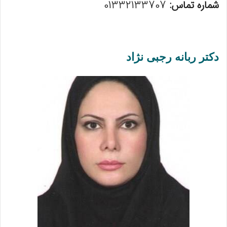
شماره تماس:
01332133707
دکتر ربانه رجبی نژاد