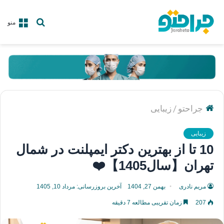
جستجو
منو
برای
/
جراحتو
زیبایی
زیبایی
10 تا از بهترین دکتر ایمپلنت در شمال
تهران【سال1405】❤️
مریم نادری
بهمن 27, 1404
آخرین بروزرسانی: مرداد 10, 1405
207
زمان تقریبی مطالعه 7 دقیقه