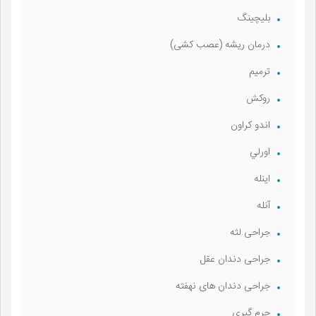
بليچينگ
درمان ريشه (عصب كشی)
ترميم
روكش
اندو كراون
اورلي
اينله
آنله
جراحی لثه
جراحی دندان عقل
جراحی دندان های نهفته
جرم گيری