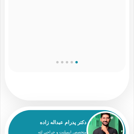
دکتر پدرام عبداله زاده
متخصص ایمپلنت و جراحی لثه