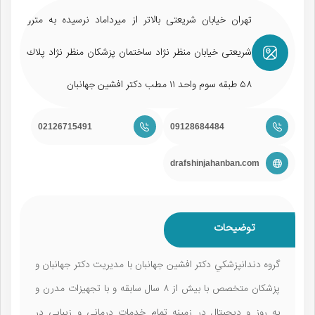
تهران خيابان شريعتی بالاتر از ميرداماد نرسيده به مترو
شريعتی خيابان منظر نژاد ساختمان پزشكان منظر نژاد پلاك
٥٨ طبقه سوم واحد ١١ مطب دكتر افشين جهانبان
02126715491
09128684484
drafshinjahanban.com
توضیحات
گروه دندانپزشكي دكتر افشين جهانبان با مديريت دكتر جهانبان و
پزشكان متخصص با بيش از ٨ سال سابقه و با تجهيزات مدرن و
به روز و ديجيتال در زمينه تمام خدمات درماني و زيبايي در