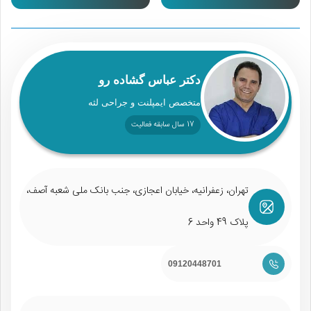
دکتر عباس گشاده رو
متخصص ایمپلنت و جراحی لثه
17 سال سابقه فعالیت
تهران، زعفرانیه، خیابان اعجازی، جنب بانک ملی شعبه آصف،
پلاک 49 واحد 6
09120448701