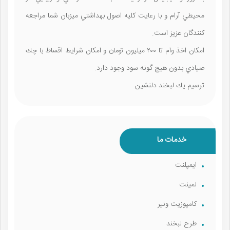
محيطي آرام و با رعايت كليه اصول بهداشتي ميزبان شما مراجعه
كنندگان عزيز است.
امكان اخذ وام تا ٢٠٠ ميليون تومان و امكان شرايط اقساط با چك
صيادي بدون هيچ گونه سود وجود دارد.
ترسيم يك لبخند دلنشين
خدمات ما
ايمپلنت
لمینت
كامپوزيت ونير
طرح لبخند