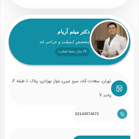
دکتر میثم آریام
متخصص ایمپلنت و جراحی لثه
25 سال سابقه فعالیت
تهران، سعادت آباد، سرو غربی، بلوار بهزادی، پلاک 1، طبقه 2،
واحد 7
02144974672