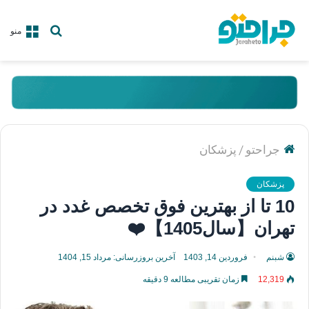
جستجو
منو
برای
/
جراحتو
پزشکان
پزشکان
10 تا از بهترین فوق تخصص غدد در
تهران【سال1405】❤️
شبنم
فروردین 14, 1403
آخرین بروزرسانی: مرداد 15, 1404
12,319
زمان تقریبی مطالعه 9 دقیقه