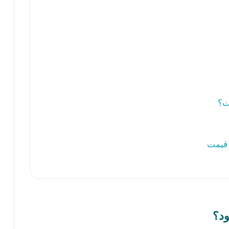
ت؟
 قیمت
ود؟