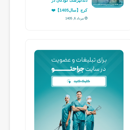
دندانپزشک کودکان در
کرج【سال1405】❤️
مرداد 6, 1405