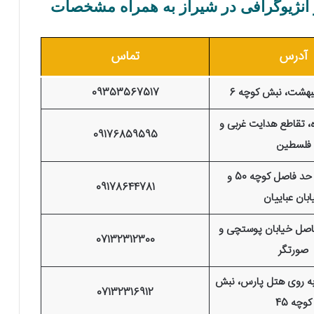
آدرس
تماس
یبهشت، نبش کوچه 6
09353567517
ه، تقاطع هدایت غربی و
09176859595
فلسطین
خیابان زند، حد فاصل کوچه 50 و
09178644781
بان عباییان
دفاصل خیابان پوستچی و
07132312300
صورتگر
وبه روی هتل پارس، نبش
07132316912
کوچه 45