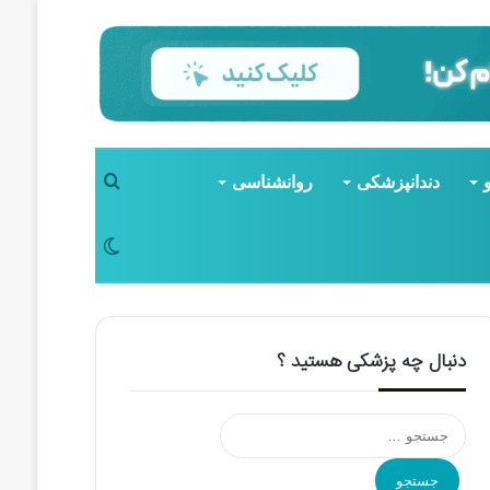
جستجو
دندانپزشکی
روانشناسی
برای
تغییر
پوسته
دنبال چه پزشکی هستید ؟
جستجو
برای: