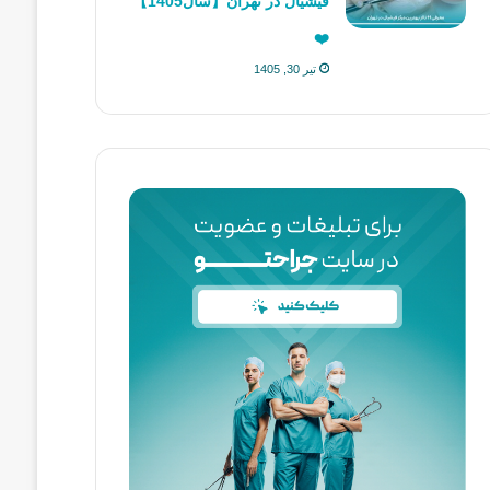
فیشیال در تهران【سال1405】
❤️
تیر 30, 1405