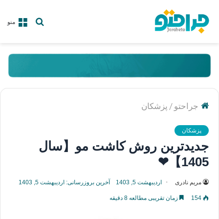
جستجو
منو
برای
/
جراحتو
پزشکان
پزشکان
جدیدترین روش کاشت مو【سال
1405】❤
مریم نادری
اردیبهشت 5, 1403
آخرین بروزرسانی: اردیبهشت 5, 1403
154
زمان تقریبی مطالعه 8 دقیقه