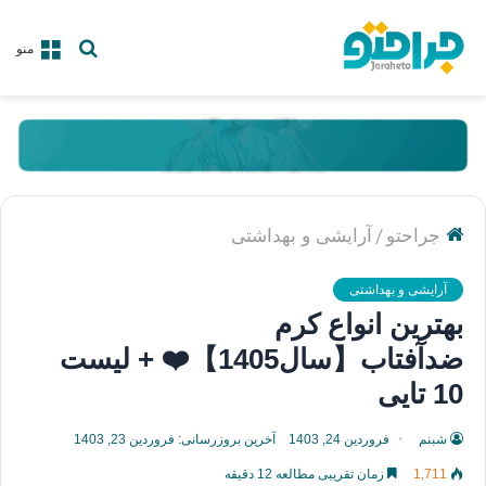
جستجو
منو
برای
/
جراحتو
آرایشی و بهداشتی
آرایشی و بهداشتی
بهترین انواع کرم
ضدآفتاب【سال1405】❤️ + لیست
10 تایی
شبنم
فروردین 24, 1403
آخرین بروزرسانی: فروردین 23, 1403
1,711
زمان تقریبی مطالعه 12 دقیقه