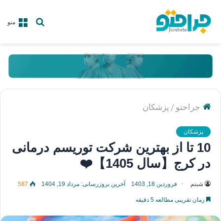
جستجو
منو
برای
/
جراحتو
پزشکان
پزشکان
10 تا از بهترین شرکت توریسم درمانی
در کرج【سال 1405】❤️
شبنم
فروردین 18, 1403
آخرین بروزرسانی: مرداد 19, 1404
587
زمان تقریبی مطالعه 5 دقیقه