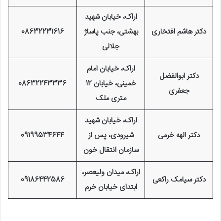
اراک، خیابان شهید
دکتر هاشم افتخاری
بهشتی، جنب پاساژ
08632231616
جلالی
اراک، خیابان امام
دکتر ابوالفضل
خمینی، خیابان 12
08632243336
جعفری
متری ملک
اراک، خیابان شهید
دکتر الهه خرمی
شیرودی، پس از
09199534644
سازمان انتقال خون
اراک، میدان ولیعصر،
دکتر سیامک راکعی
09186442586
ابتدای خیابان خرم