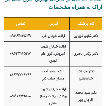
اراک به همراه مشخصات
نام پزشک
آدرس
تماس
دکتر شاپور کوپایی
اراک، خیابان خرم
09361103539
اراک، خیابان شهید
دکتر نرگس ناصری
شیرودی، کوی علم
08633145217
الهدی
دکتر علی اکبر
اراک، عباس آباد،
08632226244
خدابخشی
میدان هفت تیر
اراک، خیابان شهید
دکتر سید محمد
بهشتی، پشت پاساژ
09196759500
آقاجان‌ پور
جلالی