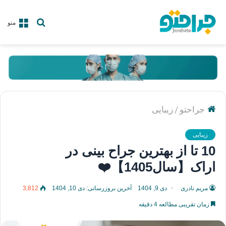
جستجو
منو
برای
/
جراحتو
زیبایی
زیبایی
10 تا از بهترین جراح بینی در
اراک【سال1405】❤️
مریم نادری
دی 9, 1404
آخرین بروزرسانی: دی 10, 1404
3,812
زمان تقریبی مطالعه 4 دقیقه