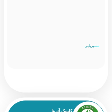
مسیریابی
کلینیک آترینا