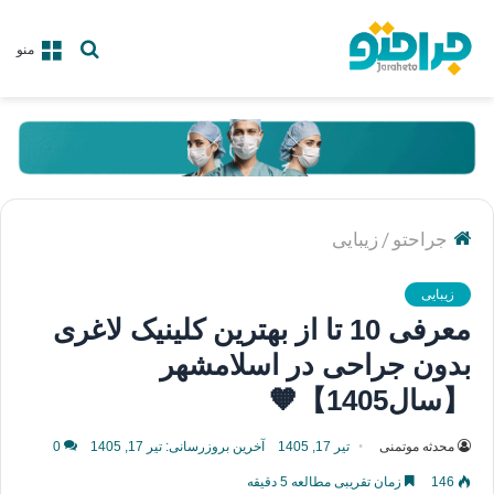
جستجو
منو
برای
/
جراحتو
زیبایی
زیبایی
معرفی 10 تا از بهترین کلینیک لاغری
بدون جراحی در اسلامشهر
【سال1405】🧡
محدثه موتمنی
تیر 17, 1405
آخرین بروزرسانی: تیر 17, 1405
0
146
زمان تقریبی مطالعه 5 دقیقه