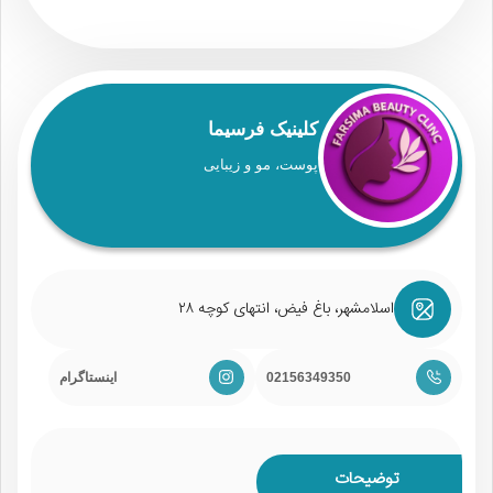
کلینیک فرسیما
پوست، مو و زیبایی
اسلامشهر، باغ فیض، انتهای کوچه ۲۸
02156349350
اینستاگرام
توضیحات