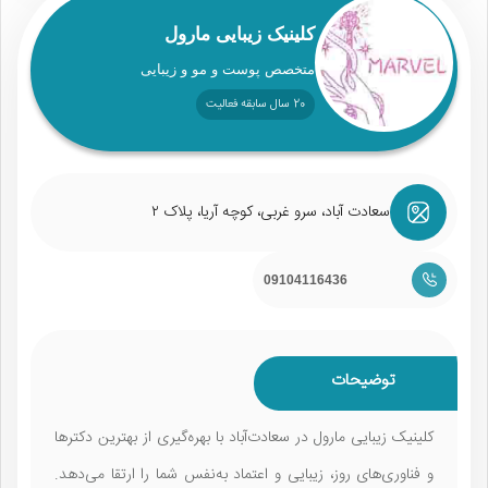
کلینیک زیبایی مارول
متخصص پوست و مو و زیبایی
20 سال سابقه فعالیت
سعادت آباد، سرو غربی، کوچه آریا، پلاک ۲
09104116436
توضیحات
کلینیک زیبایی مارول در سعادت‌آباد با بهره‌گیری از بهترین دکترها
و فناوری‌های روز، زیبایی و اعتماد به‌نفس شما را ارتقا می‌دهد.