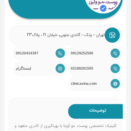
تهران – ونک – گاندی جنوبی، خیابان 21 ، پلاک23
09120434397
09129252506
02188201505
اینستاگرام
clinicavina.com
توضیحات
کلینیک تخصصی پوست، مو آوینا با بهره‌گیری از کادری متعهد و