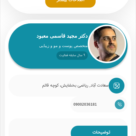
دکتر مجید قاسمی معبود
متخصص پوست و مو و زیبایی
9 سال سابقه فعالیت
سعادت آباد, ریاضی بخشایش، کوچه قائم
09002036181
توضیحات