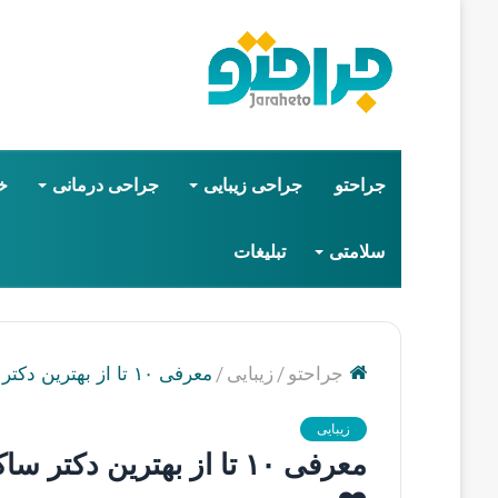
جراحتو
جراحی زیبایی
جراحی درمانی
خ
سلامتی
تبلیغات
/
/
جراحتو
زیبایی
معرفی ۱۰ تا از بهترین دکتر ساکشن غبغب در واوان⚡【سال1405】❤️
زیبایی