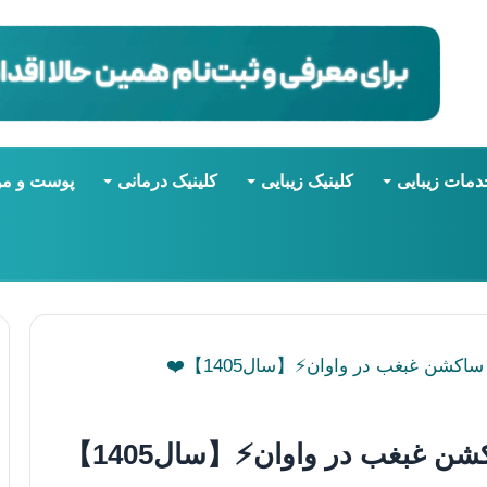
دمات زیبایی
کلینیک زیبایی
کلینیک درمانی
پوست و مو
معرفی ۱۰ تا از بهترین دکتر ساکشن غبغب در واوان⚡【سال1405】