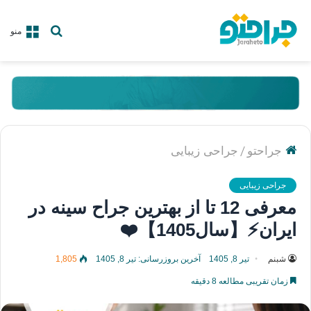
جستجو
منو
برای
/
جراحتو
جراحی زیبایی
جراحی زیبایی
معرفی 12 تا از بهترین جراح سینه در
ایران⚡【سال1405】❤️
شبنم
تیر 8, 1405
آخرین بروزرسانی: تیر 8, 1405
1,805
زمان تقریبی مطالعه 8 دقیقه